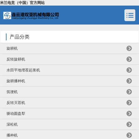
米兰电竞（中国）官方网站
产品分类
旋耕机
反转旋耕机
水田平地埋茬起浆机
旋耕播种机
筑埂机
反转灭茬机
驱动圆盘犁
深松机
播种机