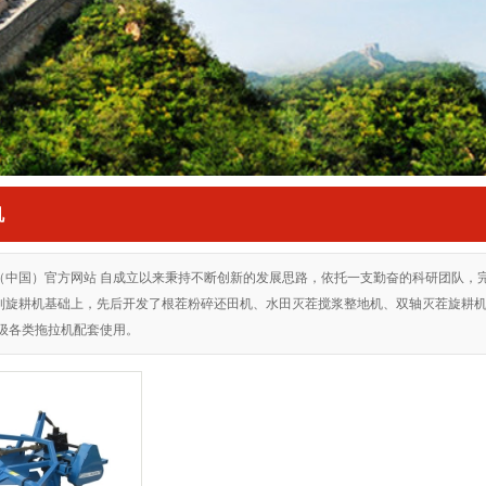
机
（中国）官方网站 自成立以来秉持不断创新的发展思路，依托一支勤奋的科研团队，
系列旋耕机基础上，先后开发了根茬粉碎还田机、水田灭茬搅浆整地机、双轴灭茬旋耕
力级各类拖拉机配套使用。