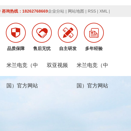
咨询热线：18262768669
企业分站
|
网站地图
|
RSS
|
XML
|
品质保障
售后无忧
自主研发
多年经验
米兰电竞（中
双亚视频
米兰电竞（中
国）官方网站
国）官方网站