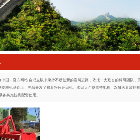
机
（中国）官方网站 自成立以来秉持不断创新的发展思路，依托一支勤奋的科研团队，
系列旋耕机基础上，先后开发了根茬粉碎还田机、水田灭茬搅浆整地机、双轴灭茬旋耕
力级各类拖拉机配套使用。