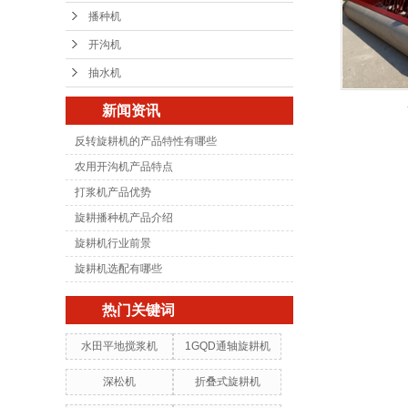
播种机
开沟机
抽水机
新闻资讯
反转旋耕机的产品特性有哪些
农用开沟机产品特点
打浆机产品优势
旋耕播种机产品介绍
旋耕机行业前景
旋耕机选配有哪些
热门关键词
水田平地搅浆机
1GQD通轴旋耕机
深松机
折叠式旋耕机