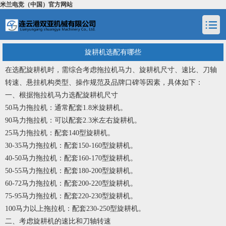
米兰电竞（中国）官方网站
旋耕机选配有哪些
在选配旋耕机时，需综合考虑拖拉机马力、旋耕机尺寸、速比、刀轴
转速、悬挂机构类型、操作规范及品牌口碑等因素，具体如下：
一、根据拖拉机马力选配旋耕机尺寸
50马力拖拉机：通常配套1.8米旋耕机。
90马力拖拉机：可以配套2.3米左右旋耕机。
25马力拖拉机：配套140型旋耕机。
30-35马力拖拉机：配套150-160型旋耕机。
40-50马力拖拉机：配套160-170型旋耕机。
50-55马力拖拉机：配套180-200型旋耕机。
60-72马力拖拉机：配套200-220型旋耕机。
75-95马力拖拉机：配套220-230型旋耕机。
100马力以上拖拉机：配套230-250型旋耕机。
二、考虑旋耕机的速比和刀轴转速