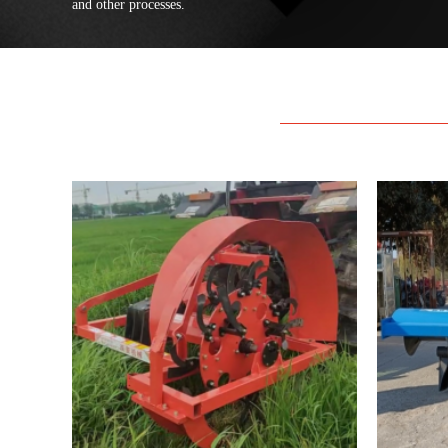
and other processes.