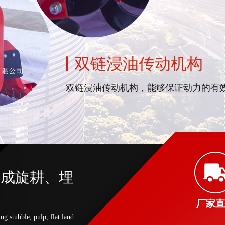
双链浸油传动机构
双链浸油传动机构，能够保证动力的有
完成旋耕、埋
厂家直
g stubble, pulp, flat land