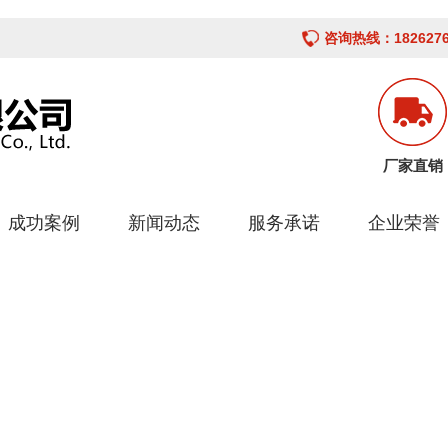
咨询热线：1826276
厂家直销
成功案例
新闻动态
服务承诺
企业荣誉
旋耕机厂家
米兰电竞（中国）
水田旋耕机
官方网站
行业新闻
筑埂机
技术知识