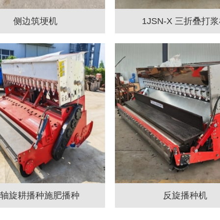
侧边筑埂机
1JSN-X 三折叠打
轴旋耕播种施肥播种
反旋播种机