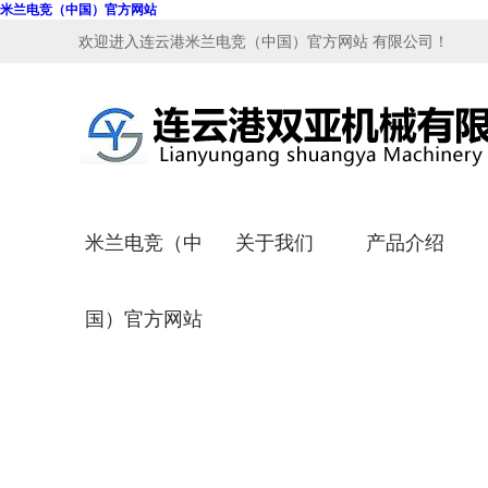
米兰电竞（中国）官方网站
欢迎进入连云港米兰电竞（中国）官方网站 有限公司！
米兰电竞（中
关于我们
产品介绍
公司简介
旋耕机
国）官方网站
组织架构
反转旋耕机
服务承诺
水田平地埋茬起浆
米兰电竞（中国）
旋耕播种机
机
官方网站
双亚视频
筑埂机