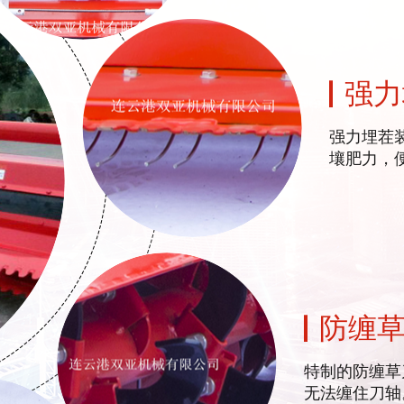
强力
强力埋茬
壤肥力，
防缠
特制的防缠草
无法缠住刀轴