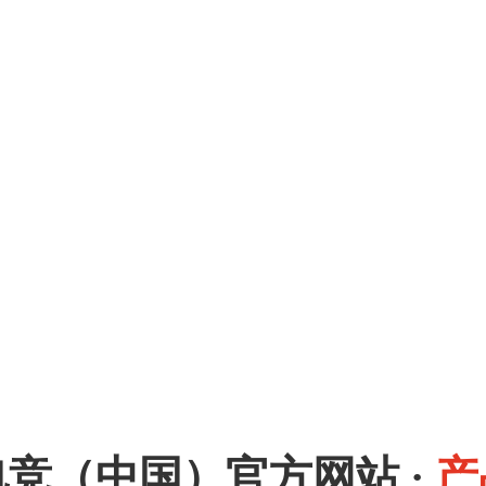
竞（中国）官方网站 ·
产