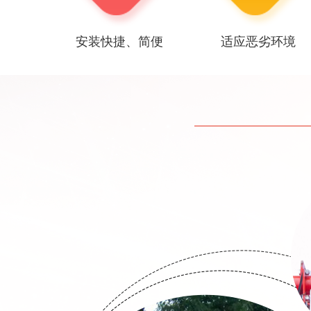
安装快捷、简便
适应恶劣环境