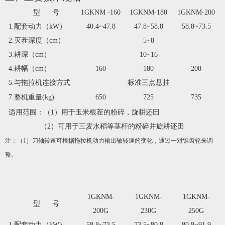
型 号
1GKNM -160
1GKNM-180
1GKNM-200
1.
配套动力（
k
W
）
40.4~47.8
47.8~58.8
58.8~73.5
2.
灭茬深度（
cm
）
5~8
3
.
耕深（
cm
）
10~16
4.
耕幅（
cm
）
160
180
200
5
.
与拖拉机连接方式
标准三点悬挂
7
.
整机重量
(kg)
650
725
735
适用范围：（
1
）用于玉米根茬的粉碎，旋耕还田
（
2
）可用于三麦水稻等茎杆的粉碎并旋耕还田
注：（
1
）刀轴转速可根据拖拉机动力输出轴转速的变化，通过一对锥齿轮来调
整。
1GKNM-
1GKNM-
1GKNM-
型 号
200G
230G
250G
1.
配套动力（
k
W
）
58.8~73.5
73.5~80.8
80.8~91.9