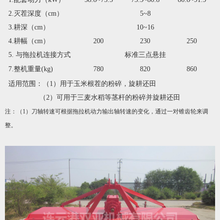
2.
灭茬深度（
cm
）
5~8
3
.
耕深（
cm
）
10~16
4.
耕幅（
cm
）
200
230
250
5
.
与拖拉机连接方式
标准三点悬挂
7
.
整机重量
(kg)
780
820
860
适用范围：（
1
）用于玉米根茬的粉碎，旋耕还田
（
2
）可用于三麦水稻等茎杆的粉碎并旋耕还田
注：（
1
）刀轴转速可根据拖拉机动力输出轴转速的变化，通过一对锥齿轮来调
整。