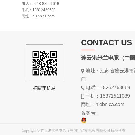
电话：0518-88996619
手机：13812439503
网址：hlebnica.com
CONTACT US
连云港米兰电竞（中国
地址：江苏省连云港市
门
电话：18262768669
手机：15371511089
网址：
hlebnica.com
备案号：
Copyright © 连云港米兰电竞（中国）官方网站 有限公司 版权所有