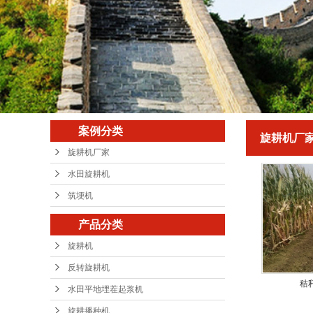
米兰电竞（中国）
反转灭茬机
官方网站
驱动圆盘犁
深松机
播种机
开沟机
案例分类
旋耕机厂
抽水机
旋耕机厂家
水田旋耕机
筑埂机
产品分类
旋耕机
反转旋耕机
秸
水田平地埋茬起浆机
旋耕播种机