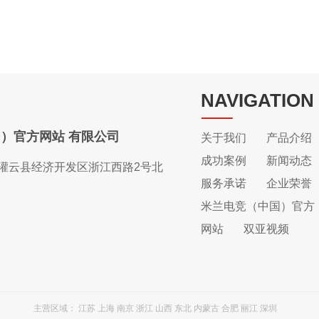
NAVIGATION
）官方网站 有限公司
关于我们
产品介绍
成功案例
新闻动态
灌云县经济开发区浙江西路2号北
服务承诺
企业荣誉
米兰电竞（中国）官方
网站
双亚视频
主营区域：
江苏
上海
南京
浙江
山西
东北
内蒙古
合肥
丽江
深圳