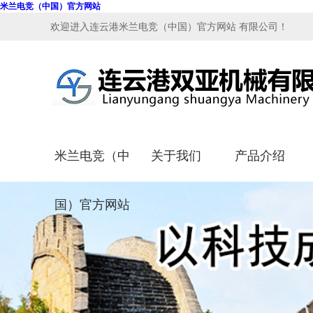
米兰电竞（中国）官方网站
欢迎进入连云港米兰电竞（中国）官方网站 有限公司！
米兰电竞（中
关于我们
产品介绍
公司简介
旋耕机
国）官方网站
组织架构
反转旋耕机
服务承诺
水田平地埋茬起浆
米兰电竞（中国）
旋耕播种机
机
官方网站
双亚视频
筑埂机