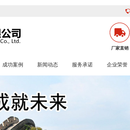
厂家直销
成功案例
新闻动态
服务承诺
企业荣誉
旋耕机厂家
米兰电竞（中国）
水田旋耕机
官方网站
行业新闻
筑埂机
技术知识