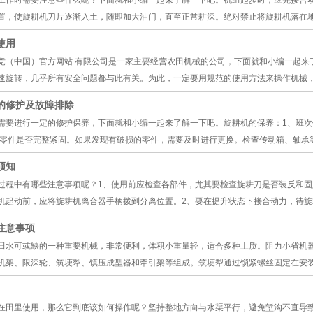
工作时需要注意些什么呢？下面就和小编一起来了解一下吧。机组起步时，应先接合
置，使旋耕机刀片逐渐入土，随即加大油门，直至正常耕深。绝对禁止将旋耕机落在
使用
竞（中国）官方网站 有限公司是一家主要经营农田机械的公司，下面就和小编一起来
速旋转，几乎所有安全问题都与此有关。为此，一定要用规范的使用方法来操作机械
的修护及故障排除
需要进行一定的修护保养，下面就和小编一起来了解一下吧。旋耕机的保养：1、班
机零件是否完整紧固。如果发现有破损的零件，需要及时进行更换。检查传动箱、轴承
须知
过程中有哪些注意事项呢？1、使用前应检查各部件，尤其要检查旋耕刀是否装反和
机起动前，应将旋耕机离合器手柄拨到分离位置。2、要在提升状态下接合动力，待旋
注意事项
田水可或缺的一种重要机械，非常便利，体积小重量轻，适合多种土质。阻力小省机
机架、限深轮、筑埂犁、镇压成型器和牵引架等组成。筑埂犁通过锁紧螺丝固定在安
在田里使用，那么它到底该如何操作呢？坚持整地方向与水渠平行，避免堑沟不直导致