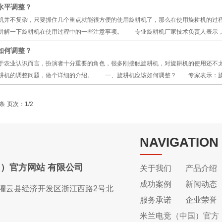
水平调整？
不复杂，只要抓住几个重点就能很方便的使用旋耕机了，那么在使用旋耕机的过程
讲解一下旋耕机在使用过程中的一些注意事项。 专业旋耕机厂家技术负责人表示
如何调整？
业认识而言，扮演者十分重要的角色，很多刚接触旋耕机，对旋耕机的使用还不太
耕机的调整问题，做个详细的介绍。 一、旋耕机应该如何调整？ 专家表示：旋
条
页次：1/2
NAVIGATION
）官方网站 有限公司
关于我们
产品介绍
成功案例
新闻动态
灌云县经济开发区浙江西路2号北
服务承诺
企业荣誉
米兰电竞（中国）官方