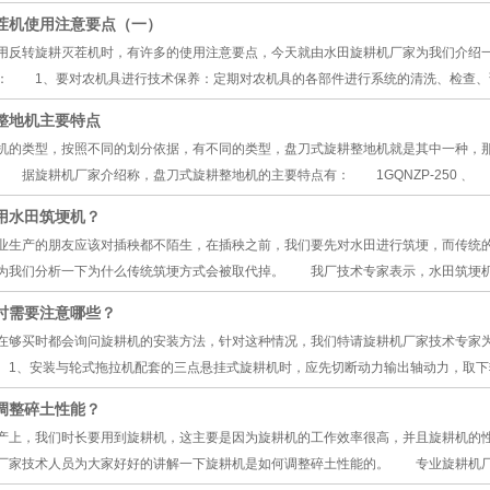
茬机使用注意要点（一）
转旋耕灭茬机时，有许多的使用注意要点，今天就由水田旋耕机厂家为我们介绍
： 1、要对农机具进行技术保养：定期对农机具的各部件进行系统的清洗、检查、
整地机主要特点
类型，按照不同的划分依据，有不同的类型，盘刀式旋耕整地机就是其中一种，那
 据旋耕机厂家介绍称，盘刀式旋耕整地机的主要特点有： 1GQNZP-250﹑
用水田筑埂机？
产的朋友应该对插秧都不陌生，在插秧之前，我们要先对水田进行筑埂，而传统的
为我们分析一下为什么传统筑埂方式会被取代掉。 我厂技术专家表示，水田筑埂
时需要注意哪些？
买时都会询问旋耕机的安装方法，针对这种情况，我们特请旋耕机厂家技术专家
1、安装与轮式拖拉机配套的三点悬挂式旋耕机时，应先切断动力输出轴动力，取下
调整碎土性能？
，我们时长要用到旋耕机，这主要是因为旋耕机的工作效率很高，并且旋耕机的性
厂家技术人员为大家好好的讲解一下旋耕机是如何调整碎土性能的。 专业旋耕机