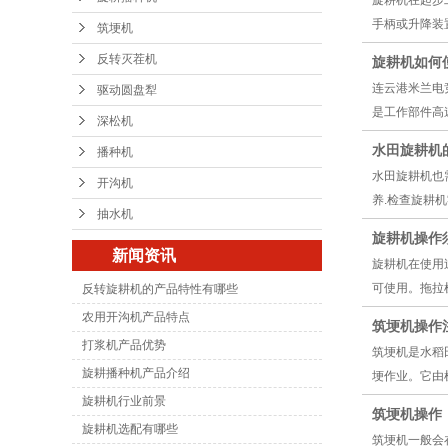
旋耕机在起步
手柄或升降装
筑埂机
反转灭茬机
旋耕机如何
连云港米兰电
驱动圆盘犁
是工作部件高
深松机
水田旋耕机
播种机
水田旋耕机也
开沟机
养.检查旋耕
抽水机
旋耕机操作
新闻资讯
旋耕机在使用
可使用。拖拉
反转旋耕机的产品特性有哪些
农用开沟机产品特点
筑埂机操作
打浆机产品优势
筑埂机是水稻
旋耕播种机产品介绍
埂作业。它由
旋耕机行业前景
筑埂机操作
旋耕机选配有哪些
筑埂机一般会