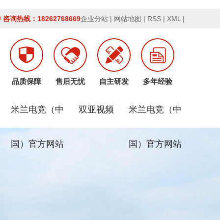
咨询热线：18262768669
企业分站
|
网站地图
|
RSS
|
XML
|
品质保障
售后无忧
自主研发
多年经验
米兰电竞（中
双亚视频
米兰电竞（中
国）官方网站
国）官方网站