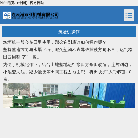
米兰电竞（中国）官方网站
筑埂机操作
筑埂机一般会在田里使用，那么它到底该如何操作呢？
坚持整地方向与水渠平行，避免堑沟不直导致插秧方向不直，达到格
田四周整“齐”一致。
为便于机械化作业，结合土地整地进行水田方条田改造，连片到边，
小池变大池，减少池埂等田间工程占地面积，将田块扩“大”到5亩-10
亩。