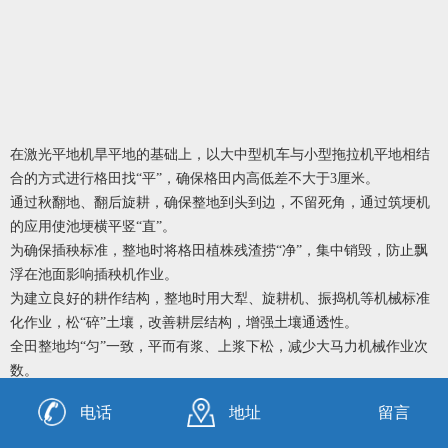
在激光平地机旱平地的基础上，以大中型机车与小型拖拉机平地相结
合的方式进行格田找“平”，确保格田内高低差不大于3厘米。
通过秋翻地、翻后旋耕，确保整地到头到边，不留死角，通过筑埂机
的应用使池埂横平竖“直”。
为确保插秧标准，整地时将格田植株残渣捞“净”，集中销毁，防止飘
浮在池面影响插秧机作业。
为建立良好的耕作结构，整地时用大犁、旋耕机、振捣机等机械标准
化作业，松“碎”土壤，改善耕层结构，增强土壤通透性。
全田整地均“匀”一致，平而有浆、上浆下松，减少大马力机械作业次
数。
秋收时进行秸秆全量“还”田，机械收获将秸秆粉碎长度5厘米-10厘
电话
地址
留言
米，确保翻地深度20厘米-22厘米，将秸秆全部扣入垡下，不留白茬，
增加土壤有机质。