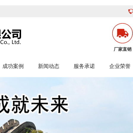
厂家直销
成功案例
新闻动态
服务承诺
企业荣誉
旋耕机厂家
米兰电竞（中国）
水田旋耕机
官方网站
行业新闻
筑埂机
技术知识