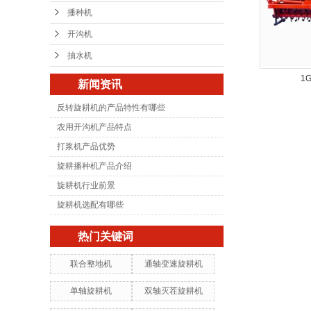
播种机
开沟机
抽水机
1
新闻资讯
反转旋耕机的产品特性有哪些
农用开沟机产品特点
打浆机产品优势
旋耕播种机产品介绍
旋耕机行业前景
旋耕机选配有哪些
热门关键词
联合整地机
通轴变速旋耕机
单轴旋耕机
双轴灭茬旋耕机