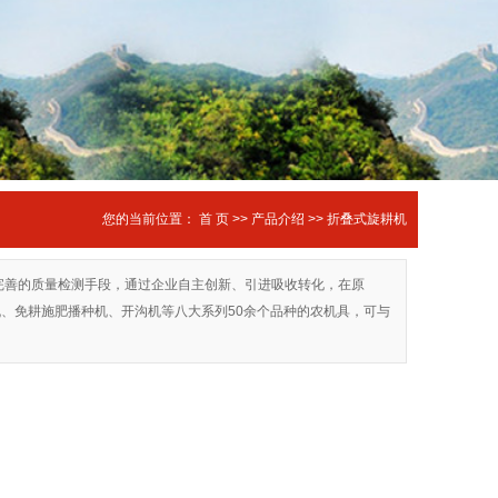
您的当前位置：
首 页
>>
产品介绍
>>
折叠式旋耕机
完善的质量检测手段，通过企业自主创新、引进吸收转化，在原
机、免耕施肥播种机、开沟机等八大系列50余个品种的农机具，可与