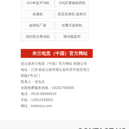
1KJ单盘开沟机
1GQD通轴旋耕机
条播机
双亚筑埂机-旋耕式
旋耕机厂家
折叠式旋耕机
深松联合整地机
驱动圆盘犁
米兰电竞（中国）官方网站
连云港米兰电竞（中国）官方网站 有限公司
地址：江苏省连云港市灌云县经济开发区浙江
西路2号北门
联系人：张先生
全国免费服务热线：18262768669
电话：0518-88996619
手机：13812439503
网址：hlebnica.com