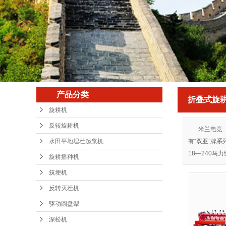
米兰电竞（中国）
反转灭茬机
官方网站
驱动圆盘犁
深松机
播种机
开沟机
产品分类
折叠式旋
抽水机
旋耕机
反转旋耕机
米兰电竞
水田平地埋茬起浆机
有“双亚”牌
18—240马
旋耕播种机
筑埂机
反转灭茬机
驱动圆盘犁
深松机