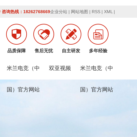
咨询热线：18262768669
企业分站
|
网站地图
|
RSS
|
XML
|
品质保障
售后无忧
自主研发
多年经验
米兰电竞（中
双亚视频
米兰电竞（中
国）官方网站
国）官方网站