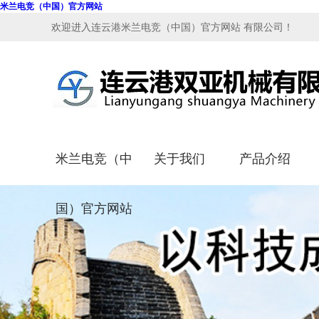
米兰电竞（中国）官方网站
欢迎进入连云港米兰电竞（中国）官方网站 有限公司！
米兰电竞（中
关于我们
产品介绍
公司简介
旋耕机
国）官方网站
组织架构
反转旋耕机
服务承诺
水田平地埋茬起浆
米兰电竞（中国）
旋耕播种机
机
官方网站
双亚视频
筑埂机