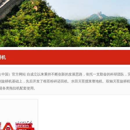
耕机
（中国）官方网站 自成立以来秉持不断创新的发展思路，依托一支勤奋的科研团队，
系列旋耕机基础上，先后开发了根茬粉碎还田机、水田灭茬搅浆整地机、双轴灭茬旋耕
力级各类拖拉机配套使用。