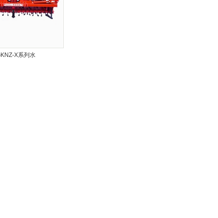
GKNZ-X系列水