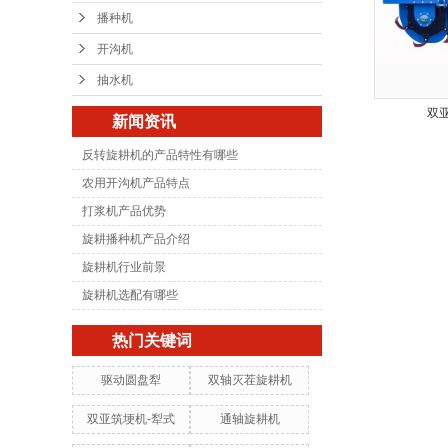
播种机
开沟机
抽水机
双
新闻资讯
反转旋耕机的产品特性有哪些
农用开沟机产品特点
打浆机产品优势
旋耕播种机产品介绍
旋耕机行业前景
旋耕机选配有哪些
热门关键词
驱动圆盘犁
双轴灭茬旋耕机
双亚筑埂机-犁式
通轴旋耕机