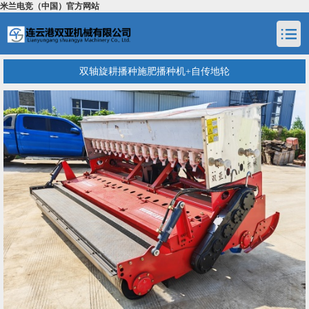
米兰电竞（中国）官方网站
双轴旋耕播种施肥播种机+自传地轮