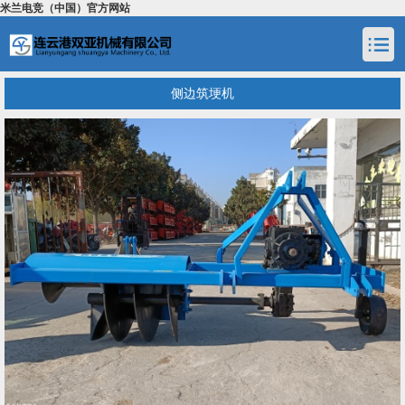
米兰电竞（中国）官方网站
侧边筑埂机