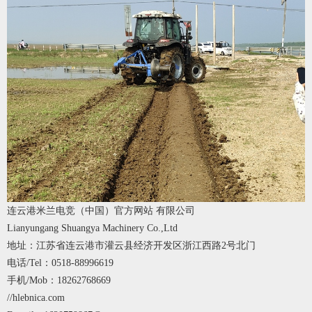
连云港米兰电竞（中国）官方网站 有限公司
Lianyungang Shuangya Machinery Co.,Ltd
地址：江苏省连云港市灌云县经济开发区浙江西路2号北门
电话/Tel：0518-88996619
手机/Mob：18262768669
//hlebnica.com