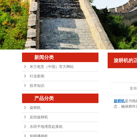
米兰电竞（中国）
反转灭茬机
官方网站
驱动圆盘犁
深松机
播种机
开沟机
新闻分类
旋耕机的
抽水机
米兰电竞（中国）官方网站
行业新闻
技术知识
发布
产品分类
旋耕机
是与拖
态，确保耕作
旋耕机
反转旋耕机
水田平地埋茬起浆机
旋耕播种机