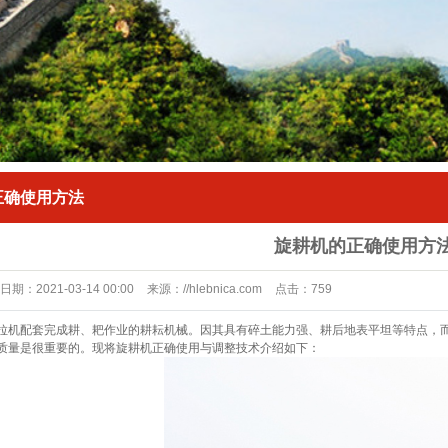
正确使用方法
旋耕机的正确使用方
日期：
2021-03-14 00:00
来源：
//hlebnica.com
点击：
759
拉机配套完成耕、耙作业的耕耘机械。因其具有碎土能力强、耕后地表平坦等特点，
质量是很重要的。现将旋耕机正确使用与调整技术介绍如下：