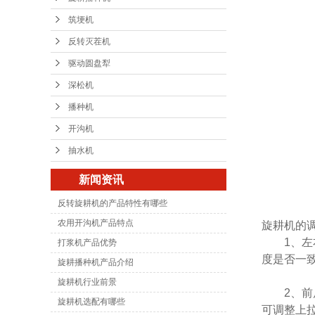
筑埂机
反转灭茬机
驱动圆盘犁
深松机
播种机
开沟机
抽水机
新闻资讯
反转旋耕机的产品特性有哪些
农用开沟机产品特点
旋耕机的
1、左右
打浆机产品优势
度是否一
旋耕播种机产品介绍
旋耕机行业前景
2、前后
旋耕机选配有哪些
可调整上