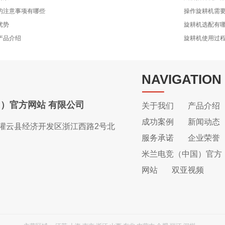
的注意事项有哪些
操作旋耕机需
优势
旋耕机选配有
产品介绍
旋耕机使用过
NAVIGATION
）官方网站 有限公司
关于我们
产品介绍
成功案例
新闻动态
灌云县经济开发区浙江西路2号北
服务承诺
企业荣誉
米兰电竞（中国）官方
网站
双亚视频