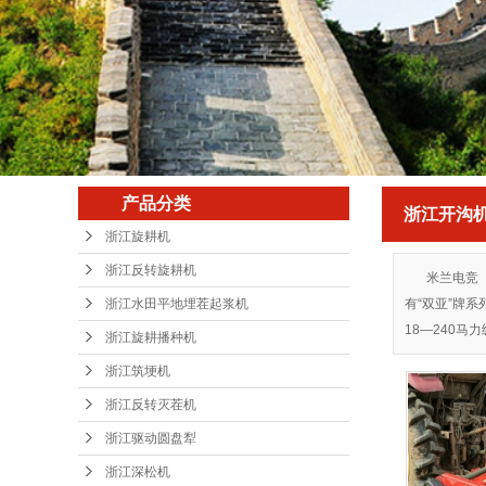
米兰电竞（中国）
浙江反转灭茬机
官方网站
浙江驱动圆盘犁
浙江深松机
浙江播种机
浙江开沟机
产品分类
浙江开沟
浙江抽水机
浙江旋耕机
浙江反转旋耕机
米兰电竞
浙江水田平地埋茬起浆机
有“双亚”牌
18—240马
浙江旋耕播种机
浙江筑埂机
浙江反转灭茬机
浙江驱动圆盘犁
浙江深松机