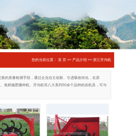
您的当前位置：
首 页
>>
产品介绍
>>
浙江开沟机
完善的质量检测手段，通过企业自主创新、引进吸收转化，在原
机、免耕施肥播种机、开沟机等八大系列50余个品种的农机具，可与