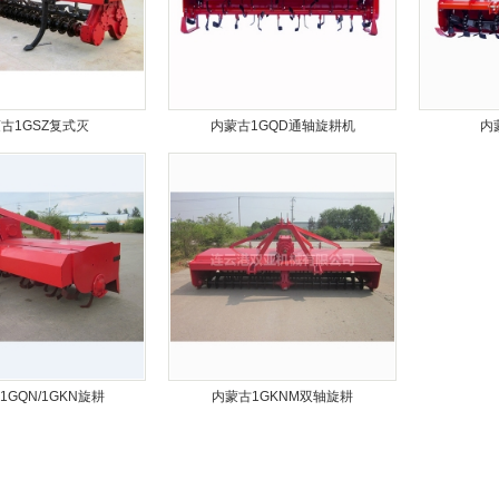
古1GSZ复式灭
内蒙古1GQD通轴旋耕机
内
1GQN/1GKN旋耕
内蒙古1GKNM双轴旋耕