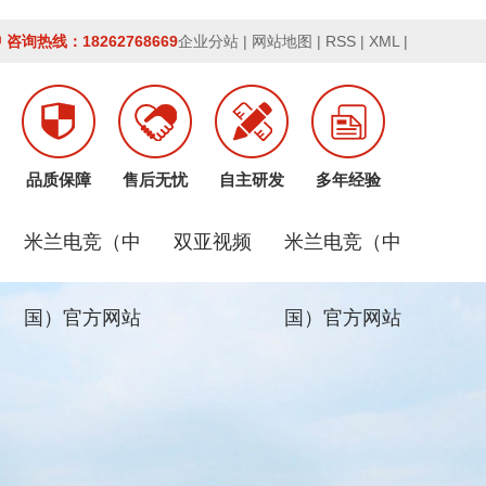
咨询热线：18262768669
企业分站
|
网站地图
|
RSS
|
XML
|
品质保障
售后无忧
自主研发
多年经验
米兰电竞（中
双亚视频
米兰电竞（中
国）官方网站
国）官方网站