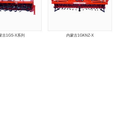
蒙古1GS-X系列
内蒙古1GKNZ-X